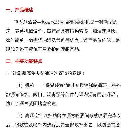
一、产品概述
JR系列热管—热油式沥青洒布(灌缝)机是一种新型的
筑、养路机械设备，该产品具有结构紧凑、加温速度快、
操作简单、勿需柴油清洗管道等优点，该产品价位低，是
现代公路工程施工及养护的理想产品。
二、主要功能特点
1、让您彻底免去柴油冲洗管道的麻烦！
（1）机构——“保温装置”通过介质油强制循环，将外
部沥青管线、阀门、沥青泵等部件与罐内沥青同步升温，
防止了沥青凝固堵塞管道。
（2）高压空气吹扫功能在沥青喷洒间歇或喷洒完毕以
后，将软管及喷杆内残存沥青全部吹扫出去，以防沥青凝