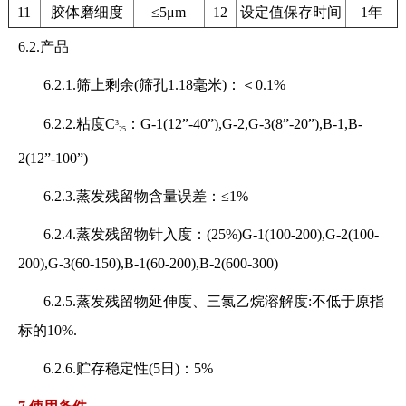
11
胶体磨细度
≤5μm
12
设定值保存时间
1年
6.2.产品
6.2.1.筛上剩余(筛孔1.18毫米)：＜0.1%
6.2.2.粘度C
：
G-1(12”-40”),G-2,G-3(8”-20”),B-1,B-
3
25
2(12”-100”)
6.2.3.蒸发残留物含量误差
：
≤1%
6.2.4.蒸发残留物针入度
：
(25%)G-1(100-200),G-2(100-
200),G-3(60-150),B-1(60-200),B-2(600-300)
6.2.5.蒸发残留物延伸度、三氯乙烷溶解度:不低于原指
标的10%.
6.2.6.贮存稳定性(5日)
：
5%