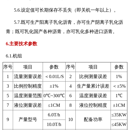
5.6.设定值可长期保存不丢失（即关机一年以上）。
5.7.既可生产阳离子乳化沥青，亦可生产阴离子乳化沥
青；既可乳化国产各种沥青，亦可乳化多种进口沥青。
6.主要技术参数
6.1.机组
序号
项目
参数
序号
项目
参数
1
流量测量误差
＜0.01L/S
2
比例测量误差
1%
3
比例控制精度
±1%
4
生产量累计误差
＜±5%
5
温度测量范围
0℃~300℃
6
温度测量误差
1℃
7
液位测量误差
≤1CM
8
液位控制精度
±1CM
6.0T/h
≤35KW
9
产量型号
10
配备功率
10.0T/h
≤45KW